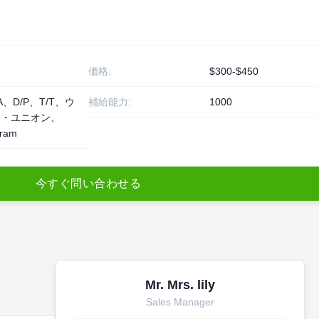
価格:
$300-$450
/A、D/P、T/T、ウ
補給能力:
1000
ン・ユニオン、
ram
今
す
ぐ
問
い
合
わ
せ
る
Mr. Mrs. lily
Sales Manager