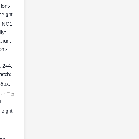
font-
height:
 NO1
ily:
align:
ont-
, 244,
retch:
35px;
ル・ニュ
t-
height: