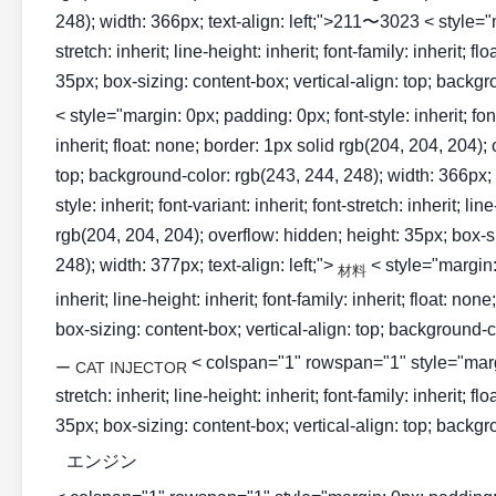
248); width: 366px; text-align: left;">211〜3023 < style="mar
stretch: inherit; line-height: inherit; font-family: inherit;
35px; box-sizing: content-box; vertical-align: top; backgro
< style="margin: 0px; padding: 0px; font-style: inherit; font-v
inherit; float: none; border: 1px solid rgb(204, 204, 204);
top; background-color: rgb(243, 244, 248); width: 366px; 
style: inherit; font-variant: inherit; font-stretch: inherit; li
rgb(204, 204, 204); overflow: hidden; height: 35px; box-si
248); width: 377px; text-align: left;">
< style="margin: 0
材料
inherit; line-height: inherit; font-family: inherit; float: n
box-sizing: content-box; vertical-align: top; background-co
< colspan="1" rowspan="1" style="margin: 
ー CAT INJECTOR
stretch: inherit; line-height: inherit; font-family: inherit;
35px; box-sizing: content-box; vertical-align: top; backgro
エンジン