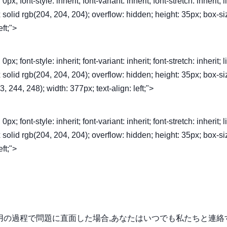
font-style: inherit; font-variant: inherit; font-stretch: inherit; l
1px solid rgb(204, 204, 204); overflow: hidden; height: 35px; box-si
eft;">
font-style: inherit; font-variant: inherit; font-stretch: inherit; l
1px solid rgb(204, 204, 204); overflow: hidden; height: 35px; box-si
, 244, 248); width: 377px; text-align: left;">
font-style: inherit; font-variant: inherit; font-stretch: inherit; l
1px solid rgb(204, 204, 204); overflow: hidden; height: 35px; box-si
eft;">
使用の過程で問題に直面した場合,あなたはいつでも私たちと連絡