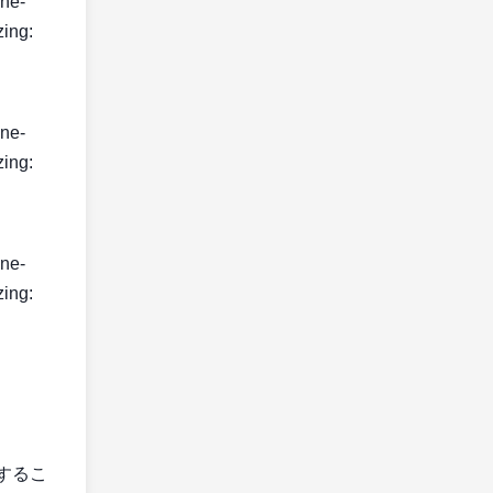
ine-
zing:
ine-
zing:
ine-
zing:
するこ