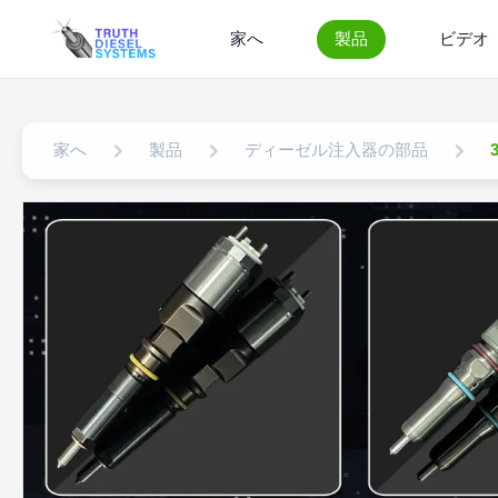
家へ
製品
ビデオ
家へ
製品
ディーゼル注入器の部品