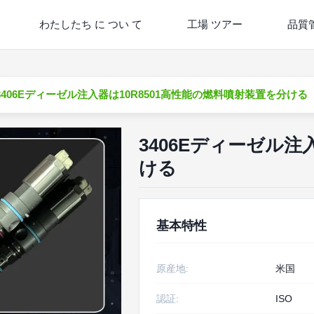
わたしたち に つい て
工場 ツアー
品質
3406Eディーゼル注入器は10R8501高性能の燃料噴射装置を分ける
3406Eディーゼル注
ける
基本特性
原産地:
米国
認証:
ISO