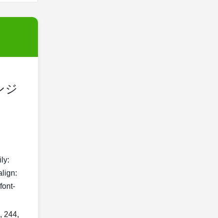
エンジ
ily:
align:
font-
, 244,