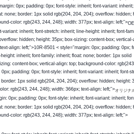
gin: 0px; padding: 0px; font-style: inherit; font-variant: inherit; 
 float: none; border: 1px solid rgb(204, 204, 204); overflow: hidden; 
und-color: rgb(243, 244, 248); width: 377px; text-align: left;">
OE
ariant: inherit; font-stretch: inherit; line-height: inherit; font-fam
 overflow: hidden; height: 35px; box-sizing: content-box; vertical-
text-align: left;">10R-8501 < style="margin: 0px; padding: 0px; f
ne-height: inherit; font-family: inherit; float: none; border: 1px solid
zing: content-box; vertical-align: top; background-color: rgb(243
px; padding: 0px; font-style: inherit; font-variant: inherit; font-st
one; border: 1px solid rgb(204, 204, 204); overflow: hidden; height: 
lor: rgb(243, 244, 248); width: 366px; text-align: left;">
オリジナ
0px; padding: 0px; font-style: inherit; font-variant: inherit; fon
 float: none; border: 1px solid rgb(204, 204, 204); overflow: hidden; 
und-color: rgb(243, 244, 248); width: 377px; text-align: left;">