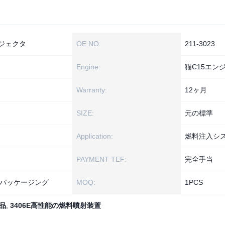
インジェクタ
OE NO:
211-3023
Engine:
猫C15エン
Warranty:
12ヶ月
SIZE:
元の標準
Application:
燃料注入シ
PAYMENT TEF:
完全手当
パッケージング
MOQ:
1РСS
品
,
3406E高性能の燃料噴射装置