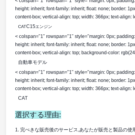
< colspan="1" rowspan="1" style="margin: 0px; padding: 0px; 
height: inherit; font-family: inherit; float: none; border: 
content-box; vertical-align: top; width: 366px; text-align: l
C15
CAT
エンジン
< colspan="1" rowspan="1" style="margin: 0px; padding: 0px; 
height: inherit; font-family: inherit; float: none; border: 
content-box; vertical-align: top; background-color: rgb(243
自動車モデル
< colspan="1" rowspan="1" style="margin: 0px; padding: 0px; 
height: inherit; font-family: inherit; float: none; border: 
content-box; vertical-align: top; width: 366px; text-align: l
CAT
選択する理由:
1. 完ぺきな販売後のサービス,あなたが販売と製品の