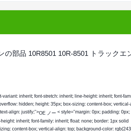
ジンの部品 10R8501 10R-8501 トラック
ariant: inherit; font-stretch: inherit; line-height: inherit; font-fam
 overflow: hidden; height: 35px; box-sizing: content-box; vertical-
xt-align: justify;">
< style="margin: 0px; padding: 0px; 
OE ノー
ne-height: inherit; font-family: inherit; float: none; border: 1px solid
zing: content-box; vertical-align: top; background-color: rgb(243