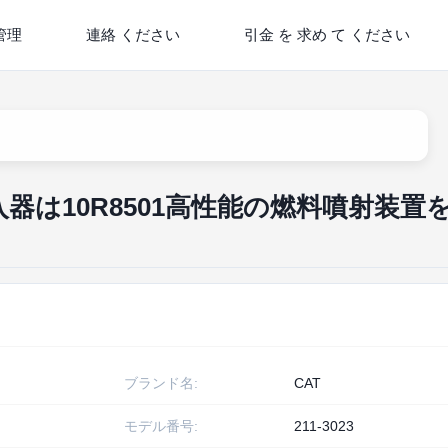
管理
連絡 ください
引金 を 求め て ください
入器は10R8501高性能の燃料噴射装置
ブランド名:
CAT
モデル番号:
211-3023