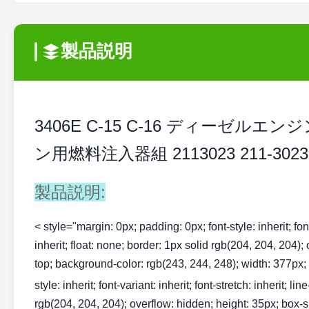
製品説明
3406E C-15 C-16 ディーゼルエン
ン用燃料注入器組 2113023 211-3023
製品説明:
< style="margin: 0px; padding: 0px; font-style: inherit; font-v
inherit; float: none; border: 1px solid rgb(204, 204, 204);
top; background-color: rgb(243, 244, 248); width: 377px; te
style: inherit; font-variant: inherit; font-stretch: inherit; li
rgb(204, 204, 204); overflow: hidden; height: 35px; box-si