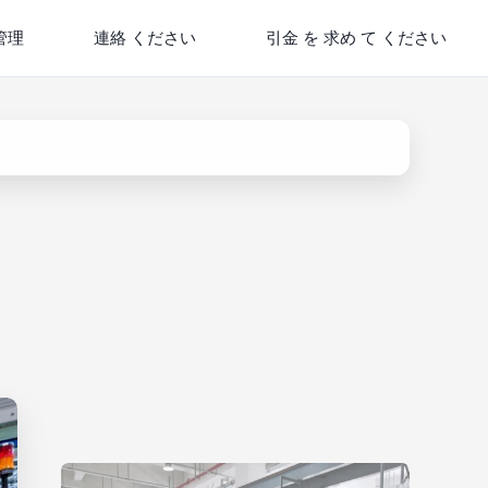
管理
連絡 ください
引金 を 求め て ください