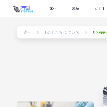
家へ
製品
ビデオ
家へ
わたしたち に つい て
Donggua